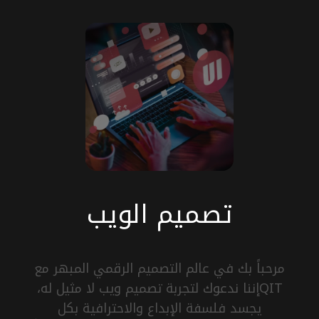
سياسة الخصوصية
خدمات الأمن
تطوير الويب
تطوير البرمجيات
تصميم العلامات التجارية والجرافيكية
ضمان الجودة
تصميم الويب
وسائل التواصل الاجتماعي
مرحباً بك في عالم التصميم الرقمي المبهر مع
تطوير التجارة الإلكترونية
QITإننا ندعوك لتجربة تصميم ويب لا مثيل له،
يجسد فلسفة الإبداع والاحترافية بكل