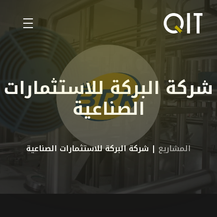
الرئيسية
المعرض
شركة البركة للاستثمارات
المدونة
الصناعية
حول
الخدمات
حولنا
المشاريع
| شركة البركة للاستثمارات الصناعية
تصميم الويب
البروفايل
ENGLISH
تحسين محرّكات البحث
اتصل بنا
العربية
تطوير تطبيقات الهاتف المحمول